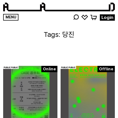
영감
Login
MENU
키워드를
검색해
당진
주세요
Online
Offline