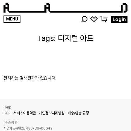
영감
Login
MENU
키워드를
검색해
디지털 아트
주세요
일치하는 검색결과가 없습니다.
Help
FAQ
서비스이용약관
개인정보처리방침
배송/환불 규정
(주)유쾌한
사업자등록번호. 430-86-00049