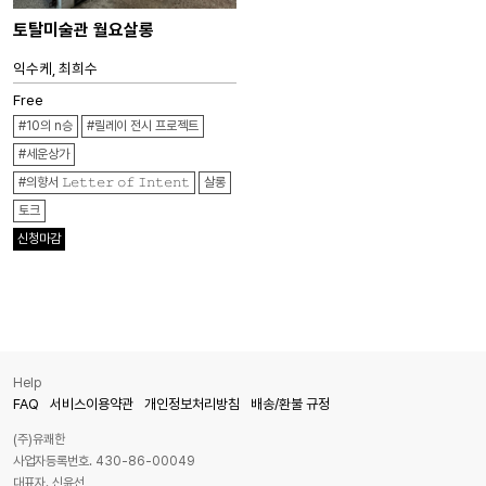
토탈미술관 월요살롱
익수케, 최희수
Free
#10의 n승
#릴레이 전시 프로젝트
#세운상가
#의향서 𝙻𝚎𝚝𝚝𝚎𝚛 𝚘𝚏 𝙸𝚗𝚝𝚎𝚗𝚝
살롱
토크
신청마감
Help
FAQ
서비스이용약관
개인정보처리방침
배송/환불 규정
(주)유쾌한
사업자등록번호. 430-86-00049
대표자. 신윤선