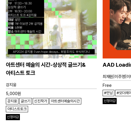
아트센터 예술의 시간-상상적 글쓰기&
AAD Loadi
아티스트 토크
최재원|이주영|이
강지웅
Free
#만남
#모더레
5,000
원
강지웅
글쓰기
신진작가
아트센터예술의시간
신청마감
아티스트토크
신청마감