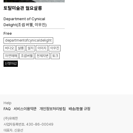
토탈미술관 월요살롱
Department of Cynical
Delight(조셉 버웰, 이우진)
Free
departmentofcynicaldelight
비디오
살롱
설치
이미지
이우진
자연재해
조셉버웰
천재지변
토크
신청마감
Help
FAQ
서비스이용약관
개인정보처리방침
배송/환불 규정
(주)유쾌한
사업자등록번호. 430-86-00049
대표자. 신윤선