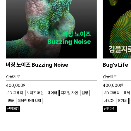
버징 노이즈 Buzzing Noise
Bug’s Life
김을지로
김을지로
400,000
원
400,000
원
3D 그래픽
노이즈 패턴
데이터
디지털 자연
맵핑
3D 그래픽
객체
생물
옥테인 머테리얼
시각화
유기체
신청마감
신청마감