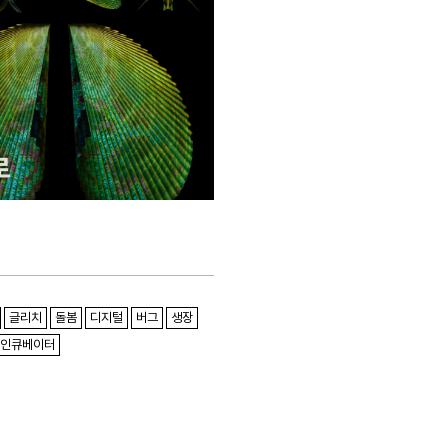
글리치
돌봄
디지털
버그
생장
인큐베이터