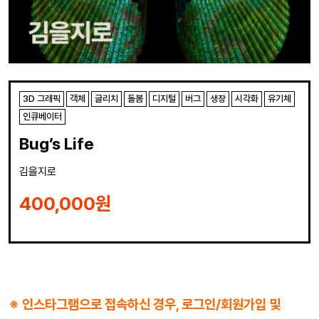
3D 그래픽
객체
글리치
돌봄
디지털
버그
생장
시각화
유기체
인큐베이터
Bug’s Life
김을지로
400,000
원
※ 인스타그램으로 접속하신 경우, 로그인/회원가입 및